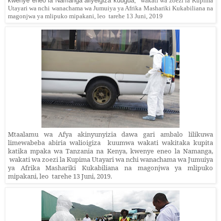
kwenye eneo la Namanga aliyeigiza kuugua,
wakati wa
zoezi
la Kupima
Utayari wa nchi wanachama wa Jumuiya ya Afrika Mashariki Kukabiliana na
magonjwa ya mlipuko mipakani,
leo
tarehe 13 Juni, 2019
Mtaalamu wa Afya akinyunyizia dawa gari ambalo lilikuwa
limewabeba abiria walioigiza kuumwa wakati wakitaka kupita
katika mpaka wa Tanzania na Kenya, kwenye eneo la Namanga,
wakati wa
zoezi
la Kupima Utayari wa nchi wanachama wa Jumuiya
ya Afrika Mashariki Kukabiliana na magonjwa ya mlipuko
mipakani,
leo
tarehe 13 Juni, 2019.