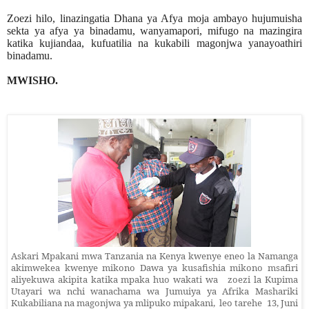
Zoezi hilo, linazingatia Dhana ya Afya moja ambayo hujumuisha
sekta ya afya ya binadamu, wanyamapori, mifugo na mazingira
katika kujiandaa, kufuatilia na kukabili magonjwa yanayoathiri
binadamu.
MWISHO.
Askari Mpakani mwa Tanzania na Kenya kwenye eneo la Namanga
akimwekea kwenye mikono Dawa ya kusafishia mikono msafiri
aliyekuwa akipita katika mpaka huo wakati wa zoezi
la Kupima
Utayari wa nchi wanachama wa Jumuiya ya Afrika Mashariki
Kukabiliana na magonjwa ya mlipuko mipakani,
leo tarehe 13, Juni