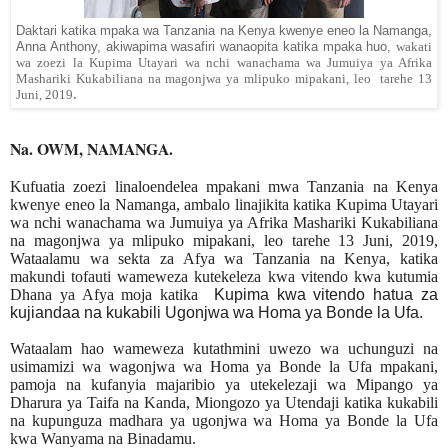
Daktari katika mpaka wa Tanzania na Kenya kwenye eneo la Namanga,
Anna Anthony, akiwapima wasafiri wanaopita katika mpaka huo,
wakati
wa
zoezi
la Kupima Utayari wa nchi wanachama wa Jumuiya ya Afrika
Mashariki Kukabiliana na magonjwa ya mlipuko mipakani,
leo
tarehe 13
.
Juni, 2019
Na. OWM, NAMANGA.
Kufuatia zoezi linaloendelea mpakani mwa Tanzania na Kenya
kwenye eneo la Namanga, ambalo linajikita katika
Kupima Utayari
wa nchi wanachama wa Jumuiya ya Afrika Mashariki Kukabiliana
na magonjwa ya mlipuko mipakani, leo tarehe 13 Juni, 2019,
Wataalamu wa sekta za Afya wa Tanzania na Kenya, katika
makundi tofauti wameweza kutekeleza kwa vitendo kwa kutumia
Dhana ya Afya moja katika
Kupima kwa vitendo hatua za
kujiandaa na kukabili Ugonjwa wa Homa ya Bonde la Ufa.
Wataalam hao wameweza kutathmini uwezo wa uchunguzi na
usimamizi wa wagonjwa wa Homa ya Bonde la Ufa mpakani,
pamoja na kufanyia majaribio ya utekelezaji wa Mipango ya
Dharura ya Taifa na Kanda, Miongozo ya Utendaji katika kukabili
na kupunguza madhara ya ugonjwa wa Homa ya Bonde la Ufa
kwa Wanyama na Binadamu.