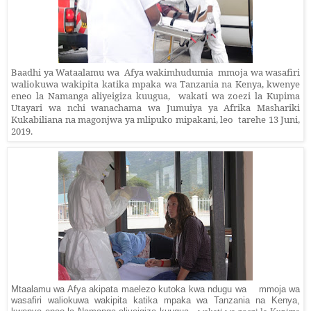
Baadhi ya Wataalamu wa Afya wakimhudumia mmoja wa wasafiri
waliokuwa wakipita katika mpaka wa Tanzania na Kenya, kwenye
eneo la Namanga aliyeigiza kuugua,
wakati wa
zoezi
la Kupima
Utayari wa nchi wanachama wa Jumuiya ya Afrika Mashariki
Kukabiliana na magonjwa ya mlipuko mipakani,
leo
tarehe 13 Juni,
2019.
Mtaalamu wa Afya akipata maelezo kutoka kwa ndugu wa mmoja wa
wasafiri waliokuwa wakipita katika mpaka wa Tanzania na Kenya,