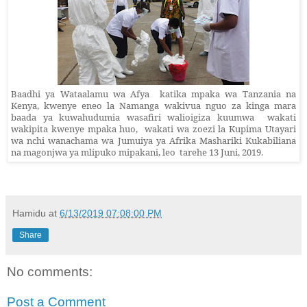
Baadhi ya Wataalamu wa Afya katika mpaka wa Tanzania na
Kenya, kwenye eneo la Namanga wakivua nguo za kinga mara
baada ya kuwahudumia wasafiri walioigiza kuumwa wakati
wakipita kwenye mpaka huo,
wakati wa
zoezi
la Kupima Utayari
wa nchi wanachama wa Jumuiya ya Afrika Mashariki Kukabiliana
na magonjwa ya mlipuko mipakani,
leo
tarehe 13 Juni, 2019.
Hamidu
at
6/13/2019 07:08:00 PM
Share
No comments:
Post a Comment